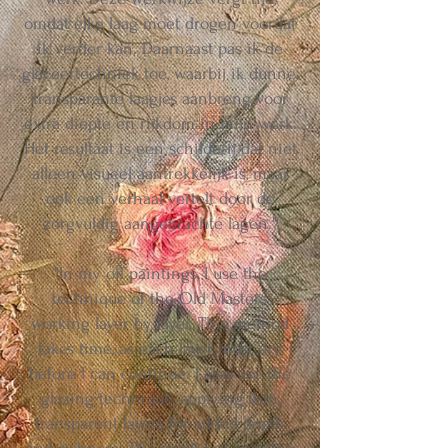
omdat elke laag moet drogen voordat
ik verder kan. Daarnaast pas ik de
glaceertechniek toe, waarbij ik dunne,
transparante laagjes aanbreng voor
extra diepte en rijkdom in mijn werk.
Het resultaat is een schilderij dat niet
alleen visueel aantrekkelijk is, maar
ook een verhaal vertelt door de
zorgvuldig aangebrachte lagen."
"In my oil paintings, I use the
technique of the Old Masters,
working layer by layer. This method
takes time, as each layer must dry
before I can continue. I also use the
glazing technique, applying thin,
transparent layers for added depth