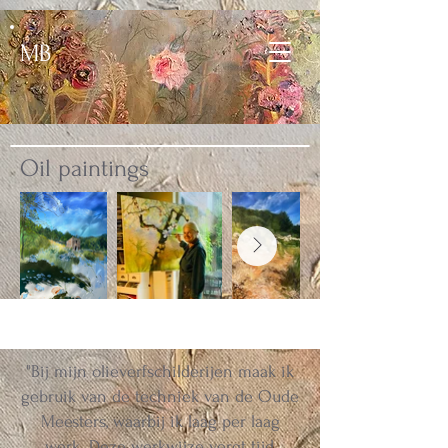
MB
Oil paintings
"Bij mijn olieverfschilderijen maak ik
gebruik van de techniek van de Oude
Meesters, waarbij ik laag per laag
werk. Deze werkwijze vergt tijd,